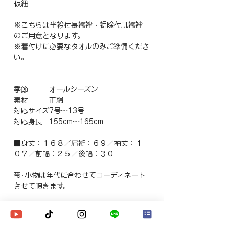
仮紐
※こちらは半衿付長襦袢・裾除付肌襦袢
のご用意となります。
※着付けに必要なタオルのみご準備くださ
い。
季節
オールシーズン
素材
正絹
対応サイズ
7号～13号
対応身長
155cm～165cm
■身丈：１６８／肩裄：６９／袖丈：１
０７／前幅：２５／後幅：３０
帯･小物は年代に合わせてコーディネート
させて頂きます。
※価格に往復送料・消費税が含まれていま
す。
※ご希望日に他のお客様のレンタルがあ