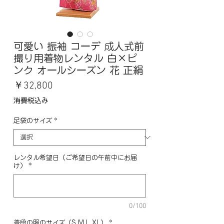
可愛い 振袖 コーデ 成人式前
撮り用着物レンタル 白×ピ
ンク オールシーズン 花 正絹
価
￥32,800
格
消費税込み
足袋のサイズ
*
レンタル希望日（ご希望日の午前中にお届
け）
*
0/100
普段の服のサイズ（S,M,L,XL）
*