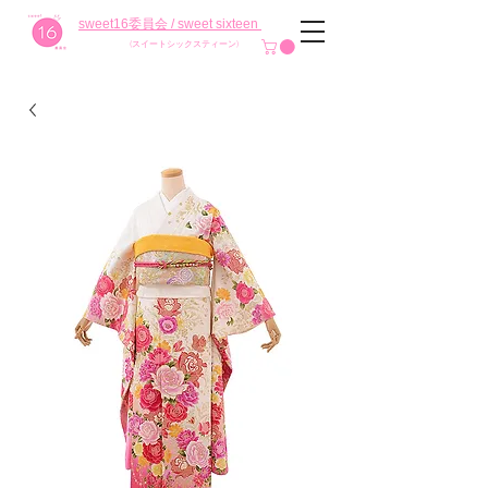
sweet16委員会 / sweet sixteen
(スイートシックスティーン)