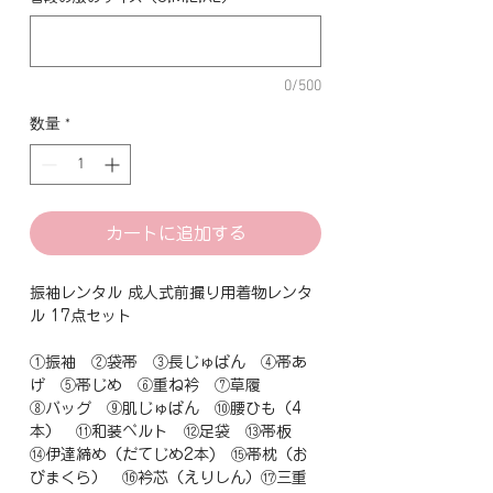
0/500
数量
*
カートに追加する
振袖レンタル 成人式前撮り用着物レンタ
ル 17点セット
①振袖 ②袋帯 ③長じゅばん ④帯あ
げ ⑤帯じめ ⑥重ね衿 ⑦草履
⑧バッグ ⑨肌じゅばん ⑩腰ひも（4
本） ⑪和装ベルト ⑫足袋 ⑬帯板
⑭伊達締め（だてじめ2本) ⑮帯枕（お
びまくら） ⑯衿芯（えりしん）⑰三重