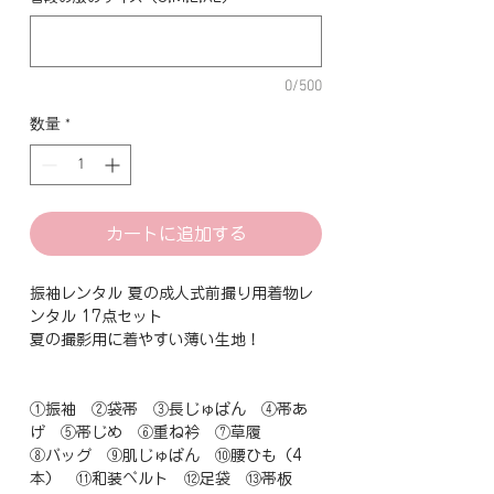
0/500
数量
*
カートに追加する
振袖レンタル 夏の成人式前撮り用着物レ
ンタル 17点セット
夏の撮影用に着やすい薄い生地！
①振袖 ②袋帯 ③長じゅばん ④帯あ
げ ⑤帯じめ ⑥重ね衿 ⑦草履
⑧バッグ ⑨肌じゅばん ⑩腰ひも（4
本） ⑪和装ベルト ⑫足袋 ⑬帯板