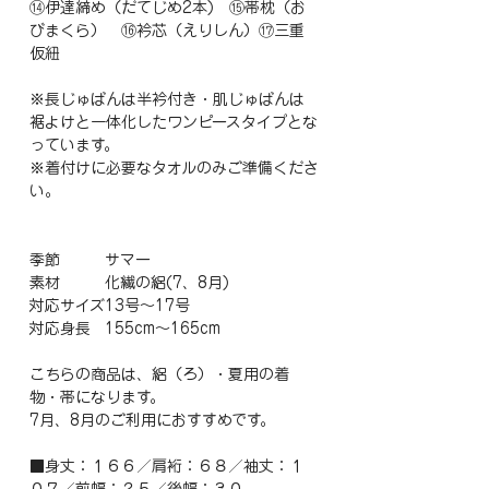
⑭伊達締め（だてじめ2本) ⑮帯枕（お
びまくら） ⑯衿芯（えりしん）⑰三重
仮紐
※長じゅばんは半衿付き・肌じゅばんは
裾よけと一体化したワンピースタイプとな
っています。
※着付けに必要なタオルのみご準備くださ
い。
季節
サマー
素材
化繊の絽(7、8月)
対応サイズ
13号～17号
対応身長
155cm～165cm
こちらの商品は、絽（ろ）・夏用の着
物・帯になります。
7月、8月のご利用におすすめです。
■身丈：１６６／肩裄：６８／袖丈：１
０７／前幅：２５／後幅：３０