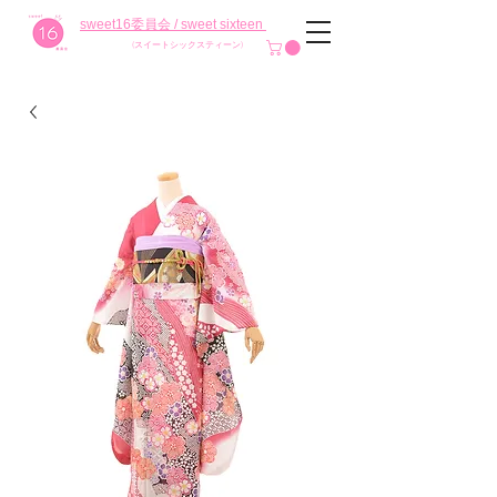
sweet16委員会 / sweet sixteen
(スイートシックスティーン)