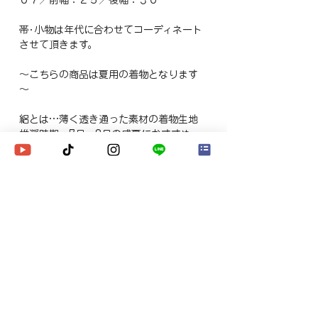
帯･小物は年代に合わせてコーディネート
させて頂きます。
～こちらの商品は夏用の着物となります
～
絽とは…薄く透き通った素材の着物生地
推奨時期…7月・8月の盛夏におすすめ
付属の小物…通常時期と同じ袷のものを
セット致します
※価格に往復送料・消費税が含まれていま
す。
※ご希望日に他のお客様のレンタルがあ
る場合、こちらの商品はご予約できない
場合がありますことをご了承ください。
【お届けについて】
お客様のご希望日の午前中にお届けしま