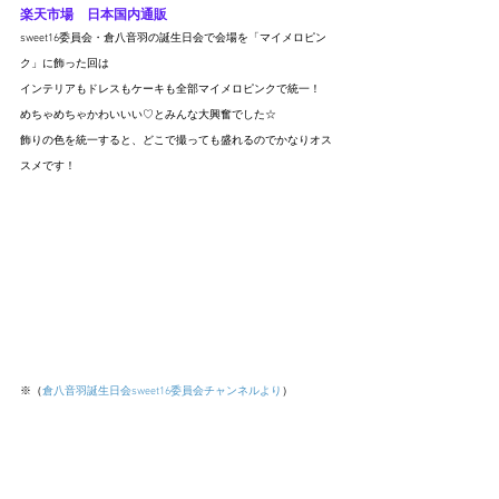
楽天市場
　日本国内通販
sweet16委員会・倉八音羽の誕生日会で会場を「マイメロピン
ク」に飾った回は
インテリアもドレスもケーキも全部マイメロピンクで統一！
めちゃめちゃかわいいい♡とみんな大興奮でした☆
飾りの色を統一すると、どこで撮っても盛れるのでかなりオス
スメです！
※（
倉八音羽誕生日会sweet16委員会チャンネルより
）