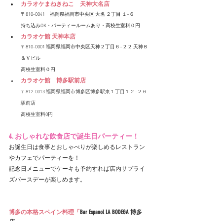
カラオケまねきねこ　天神大名店
〒810-0041　福岡県福岡市中央区 大名 ２丁目 １−６
持ち込みOK・パーティールームあり・高校生室料０円
カラオケ館 天神本店
〒810-0001 福岡県福岡市中央区天神２丁目６−２２ 天神Ｂ
＆Ｖビル
高校生室料０円
カラオケ館　博多駅前店
〒812-0013 福岡県福岡市博多区博多駅東１丁目１２−２６ 
駅前店
高校生室料0円
4. おしゃれな飲食店で誕生日パーティー！
お誕生日は食事とおしゃべりが楽しめるレストラン
やカフェでパーティーを！
記念日メニューでケーキも予約すれば店内サプライ
ズバースデーが楽しめます。
博多の本格スペイン料理「
Bar Espanol LA BODEGA 博多