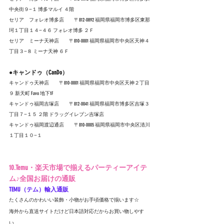
中央街９−１ 博多マルイ ４階
セリア　フォレオ博多店　　〒812-0892 福岡県福岡市博多区東那
珂１丁目１４−４６ フォレオ博多 ２Ｆ
セリア　ミーナ天神店　　〒810-0001 福岡県福岡市中央区天神４
丁目３−８ ミーナ天神 ６Ｆ
●キャンドゥ（CanDo）
キャンドゥ天神店　　〒810-0001 福岡県福岡市中央区天神２丁目
９ 新天町 Favo 地下1F
キャンドゥ福岡吉塚店　　〒812-0041 福岡県福岡市博多区吉塚３
丁目７−１５ ２階 ドラッグイレブン吉塚店
キャンドゥ福岡渡辺通店　　〒810-0005 福岡県福岡市中央区清川
１丁目１０−１
10.Temu・楽天市場で揃えるパーティーアイテ
ム♪全国お届けの通販
TEMU（テム）輸入通販
たくさんのかわいい装飾・小物がお手頃価格で揃います☆
海外から直送サイトだけど日本語対応だからお買い物しやす
い。