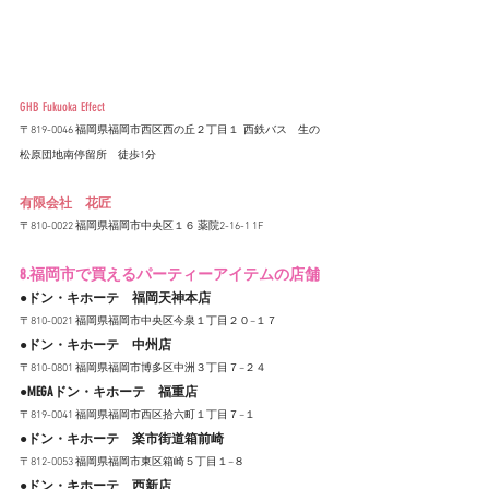
GHB Fukuoka Effect
〒819-0046 福岡県福岡市西区西の丘２丁目１  西鉄バス　生の
松原団地南停留所　徒歩1分
有限会社　花匠
〒810-0022 福岡県福岡市中央区１６ 薬院2-16-1 1F
8.福岡市で買えるパーティーアイテムの店舗
●ドン・キホーテ　福岡天神本店
〒810-0021 福岡県福岡市中央区今泉１丁目２０−１７
●ドン・キホーテ　中州店
〒810-0801 福岡県福岡市博多区中洲３丁目７−２４
●MEGAドン・キホーテ　福重店
〒819-0041 福岡県福岡市西区拾六町１丁目７−１
●ドン・キホーテ　楽市街道箱前崎
〒812-0053 福岡県福岡市東区箱崎５丁目１−８
●ドン・キホーテ　西新店