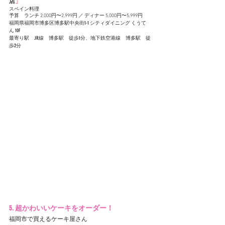
店
」
スペイン料理
予算　ランチ 2,000円〜2,999円 ／ ディナー 5,000円〜5,999円
福岡県福岡市博多区博多駅中央街1-1 シティダイニング くうて
ん 10F
最寄り駅　JR線　博多駅　徒歩1分、地下鉄空港線　博多駅　徒
歩2分
5. 超かわいいケーキをオーダー！
福岡市で買えるケーキ屋さん