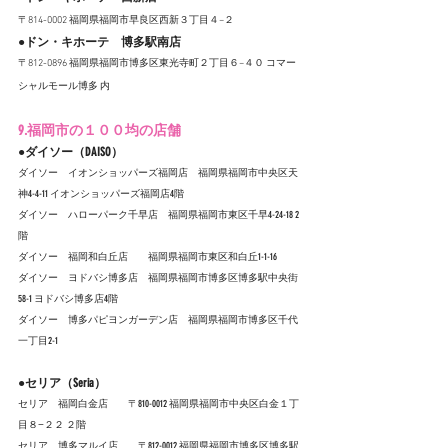
〒814-0002 福岡県福岡市早良区西新３丁目４−２
●ドン・キホーテ　博多駅南店
〒812-0896 福岡県福岡市博多区東光寺町２丁目６−４０ コマー
シャルモール博多 内
9.福岡市の１００均の店舗
●ダイソー（DAISO）
ダイソー　イオンショッパーズ福岡店　福岡県福岡市中央区天
神4-4-11 イオンショッパーズ福岡店4階
ダイソー　ハローパーク千早店　福岡県福岡市東区千早4-24-18 2
階
ダイソー　福岡和白丘店　　福岡県福岡市東区和白丘1-1-16
ダイソー　ヨドバシ博多店　福岡県福岡市博多区博多駅中央街
58-1 ヨドバシ博多店4階
ダイソー　博多パピヨンガーデン店　福岡県福岡市博多区千代
一丁目2-1
●
セリア（Seria）
セリア　福岡白金店　　〒810-0012 福岡県福岡市中央区白金１丁
目８−２２ ２階
セリア　博多マルイ店　　〒812-0012 福岡県福岡市博多区博多駅