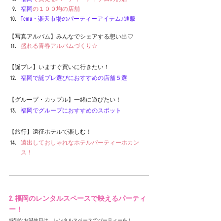
福岡
の１００均の店舗
Temu・楽天市場のパーティーアイテム♪通販
【写真アルバム】みんなでシェアする想い出♡
盛れる青春アルバムづくり☆
【誕プレ】いますぐ買いに行きたい！
福岡
で誕プレ選びにおすすめの店舗５選
【グループ・カップル】一緒に遊びたい！
福岡
でグループにおすすめのスポット
【旅行】遠征ホテルで楽しむ！
遠出しておしゃれなホテルパーティーホカン
ス！
2. 福岡のレンタルスペースで映えるパーティ
ー！
特別なお誕生日は、レンタルスペースでパーティーを！