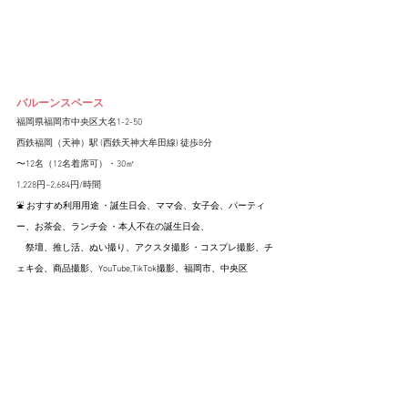
バルーンスペース
福岡県福岡市中央区大名1-2-50
西鉄福岡（天神）駅 (西鉄天神大牟田線) 徒歩8分
〜12名（12名着席可）・30㎡
1,228円~2,684円/時間
⛲️ おすすめ利用用途 ・誕生日会、ママ会、女子会、パーティ
ー、お茶会、ランチ会 ・本人不在の誕生日会、
　祭壇、推し活、ぬい撮り、アクスタ撮影 ・コスプレ撮影、チ
ェキ会、商品撮影、YouTube,TikTok撮影、福岡市、中央区