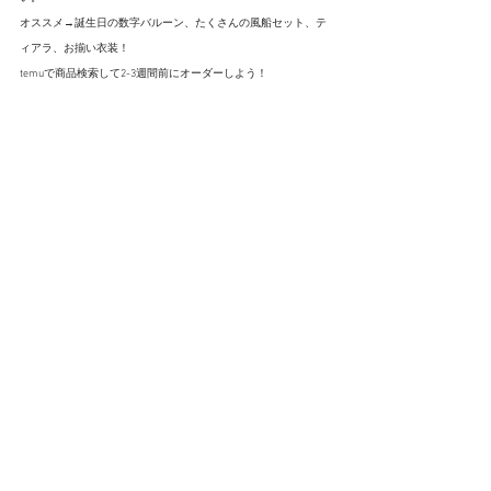
オススメ→誕生日の数字バルーン、たくさんの風船セット、テ
ィアラ、お揃い衣装！
temuで商品検索して2-3週間前にオーダーしよう！