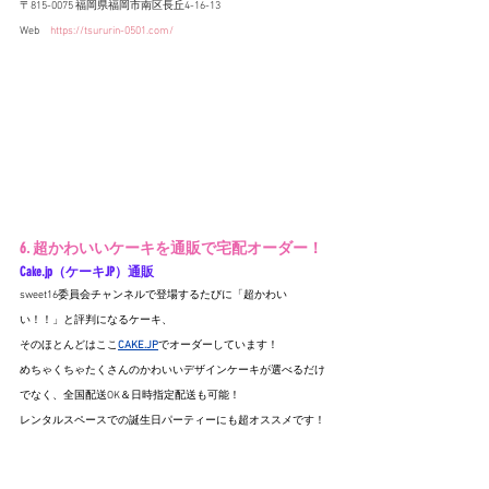
〒815-0075 福岡県福岡市南区長丘4-16-13
Web　
https://tsururin-0501.com/
6. 超かわいいケーキを通販で宅配オーダー！
Cake.jp
（ケーキJP）通販
sweet16委員会チャンネルで登場するたびに「超かわい
い！！」と評判になるケーキ、
そのほとんどはここ
CAKE.JP
でオーダーしています！
めちゃくちゃたくさんのかわいいデザインケーキが選べるだけ
でなく、全国配送OK＆日時指定配送も可能！
レンタルスペースでの誕生日パーティーにも超オススメです！