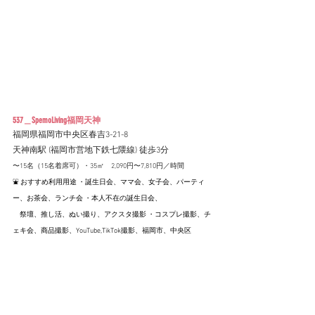
537＿SpemoLiving福岡天神
福岡県福岡市中央区春吉3-21-8
天神南駅 (福岡市営地下鉄七隈線) 徒歩3分
〜15名（15名着席可）・35㎡　2,090円〜7,810円／時間
⛲️ おすすめ利用用途 ・誕生日会、ママ会、女子会、パーティ
ー、お茶会、ランチ会 ・本人不在の誕生日会、
　祭壇、推し活、ぬい撮り、アクスタ撮影 ・コスプレ撮影、チ
ェキ会、商品撮影、YouTube,TikTok撮影、福岡市、中央区