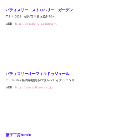
パティスリー　ストロベリー　ガーデン
〒814-0022　福岡市早良区原5-10-4
WEB　
https://strawberry-garden.com/
パティスリーオーフィルドゥジュール
〒810-0024 福岡県福岡市桜坂1-6-33 イスパハン1F
WEB　
https://www.aufildujour.co.jp/
菓子工房tsururin