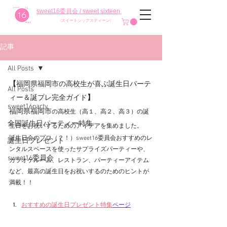
sweet16委員会 / sweet sixteen
(スイートシックスティーン)
記事
All Posts
【
福岡県福岡市の高校生が喜ぶ誕生日パーテ
All Posts
ィー＆誕プレ完全ガイド
】
sweet16party
福岡県福岡市
の高校生（高１、高２、高３）の誕
全国誕生日パーティー特集
生日をお祝いするためのアイデアを集めました。
誕生日会のプロ（？！）sweet16委員会おすすめのレ
誕生日プレゼント
ンタルスペースを使ったサプライズパーティーや、
sweet16委員会
カラオケルーム、レストラン、パーティーアイテム
など、最高の誕生日をお祝いするのためのヒントが
満載！！
おすすめの誕生日プレゼント特集
ページ