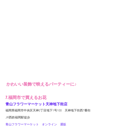
 かわいい装飾で映えるパーティーに♪
7.福岡市で買えるお花
青山フラワーマーケット天神地下街店
福岡県福岡市中央区天神2丁目地下1号100　天神地下街西7番街 
JR西鉄福岡駅徒歩
青山フラワーマーケット　オンライン
　通販