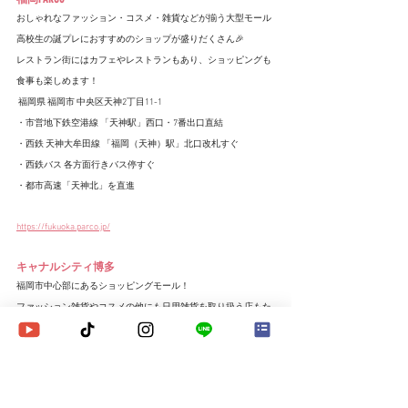
おしゃれなファッション・コスメ・雑貨などが揃う大型モール
高校生の誕プレにおすすめのショップが盛りだくさん🎉
レストラン街にはカフェやレストランもあり、ショッピングも
食事も楽しめます！
 福岡県 福岡市 中央区天神2丁目11-1
・市営地下鉄空港線 「天神駅」西口・7番出口直結
・西鉄 天神大牟田線 「福岡（天神）駅」北口改札すぐ
・西鉄バス 各方面行きバス停すぐ
・都市高速「天神北」を直進
https://fukuoka.parco.jp/
キャナルシティ博多
福岡市中心部にあるショッピングモール！
ファッション雑貨やコスメの他にも日用雑貨を取り扱う店もた
くさん♡
映画館や中央噴水などショッピング以外にも楽しめます！
福岡県福岡市博多区住吉1丁目2
・JR博多駅　徒歩10分