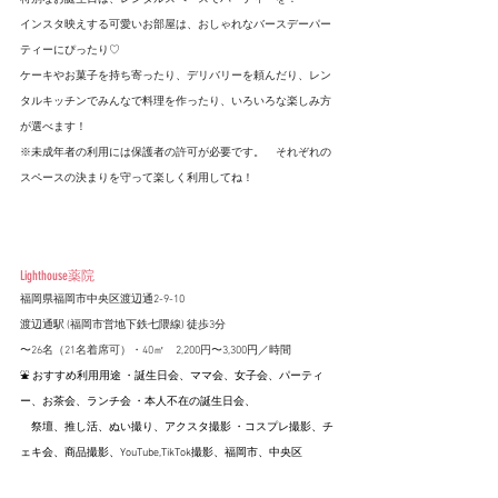
インスタ映えする可愛いお部屋は、おしゃれなバースデーパー
ティーにぴったり♡
ケーキやお菓子を持ち寄ったり、デリバリーを頼んだり、レン
タルキッチンでみんなで料理を作ったり、いろいろな楽しみ方
が選べます！
※未成年者の利用には保護者の許可が必要です。　それぞれの
スペースの決まりを守って楽しく利用してね！
Lighthouse薬院
福岡県福岡市中央区渡辺通2-9-10
渡辺通駅 (福岡市営地下鉄七隈線) 徒歩3分
〜26名（21名着席可）・40㎡　
2,200
円〜
3,300円
／時間
⛲️ おすすめ利用用途 ・誕生日会、ママ会、女子会、パーティ
ー、お茶会、ランチ会 ・本人不在の誕生日会、
　祭壇、推し活、ぬい撮り、アクスタ撮影 ・コスプレ撮影、チ
ェキ会、商品撮影、YouTube,TikTok撮影、福岡市、中央区