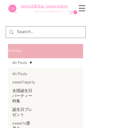
sweet16委員会 / sweet sixteen
(スイートシックスティーン)
birthday
All Posts
All Posts
sweet16party
全国誕生日
パーティー
特集
誕生日プレ
ゼント
sweet16委