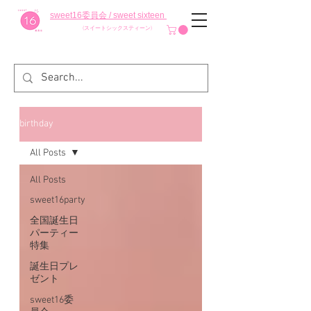
sweet16委員会 / sweet sixteen
(スイートシックスティーン)
birthday
All Posts
All Posts
sweet16party
全国誕生日
パーティー
特集
誕生日プレ
ゼント
sweet16委