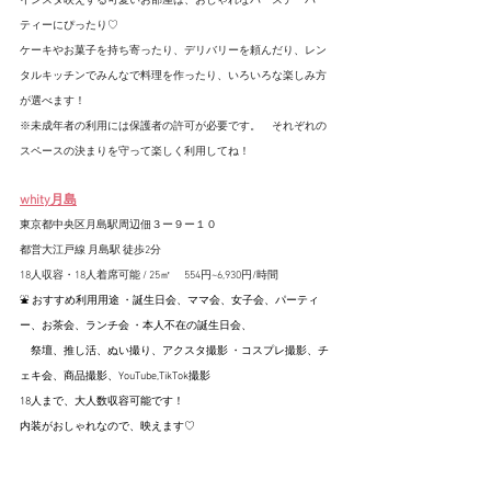
インスタ映えする可愛いお部屋は、おしゃれなバースデーパー
ティーにぴったり♡
ケーキやお菓子を持ち寄ったり、デリバリーを頼んだり、レン
タルキッチンでみんなで料理を作ったり、いろいろな楽しみ方
が選べます！
※未成年者の利用には保護者の許可が必要です。　それぞれの
スペースの決まりを守って楽しく利用してね！
whity月島
東京都中央区月島駅周辺佃３ー９ー１０
都営大江戸線 月島駅 徒歩2分
18人収容・18人着席可能 / 25㎡ 
　554円~6,930円/時間
⛲️ おすすめ利用用途 ・誕生日会、ママ会、女子会、パーティ
ー、お茶会、ランチ会 ・本人不在の誕生日会、
　祭壇、推し活、ぬい撮り、アクスタ撮影 ・コスプレ撮影、チ
ェキ会、商品撮影、YouTube,TikTok撮影
18人まで、大人数収容可能です！
内装がおしゃれなので、映えます♡