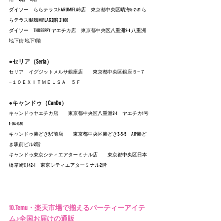
ダイソー　ららテラスHARUMIFLAG店　
東京都中央区晴海5-2-31 ら
らテラスHARUMIFLAG2階 21100
ダイソー　THREEPPY ヤエチカ店　
東京都中央区八重洲2-1 八重洲
地下街 地下1階
●
セリア（Seria）
セリア　イグジットメルサ銀座店　　東京都中央区銀座５−７
−１０ＥＸＩＴＭＥＬＳＡ　５Ｆ
●キャンドゥ（CanDo）
キャンドゥ
ヤエチカ店
東京都中央区八重洲2-1　ヤエチカ1号
1-04-030
キャンドゥ
勝どき駅前店
東京都中央区勝どき3-5-5　AIP勝ど
き駅前ビル2階
キャンドゥ
東京シティエアターミナル店
東京都中央区日本
橋箱崎町42-1　東京シティエアターミナル2階
10.Temu・楽天市場で揃えるパーティーアイテ
ム♪全国お届けの通販