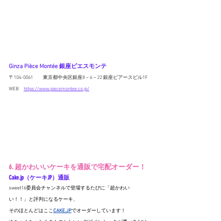
Ginza Pièce Montée 銀座ピエスモンテ
〒104-0061　　東京都中央区銀座8－6－22 銀座ピアースビル1F
WEB　
https://www.piecemontee.co.jp/
6. 超かわいいケーキを通販で宅配オーダー！
Cake.jp
（ケーキJP）通販
sweet16委員会チャンネルで登場するたびに「超かわい
い！！」と評判になるケーキ、
そのほとんどはここ
CAKE.JP
でオーダーしています！