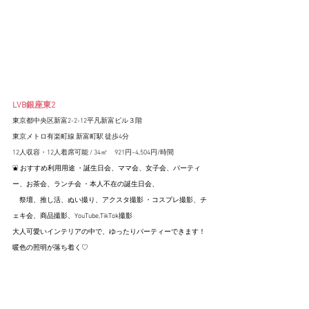
LVB銀座東2
東京都中央区新富2-2-12平凡新富ビル３階
東京メトロ有楽町線 新富町駅 徒歩4分
12人収容・12人着席可能 / 34㎡　
921円~4,504円/時間
⛲️ おすすめ利用用途 ・誕生日会、ママ会、女子会、パーティ
ー、お茶会、ランチ会 ・本人不在の誕生日会、
　祭壇、推し活、ぬい撮り、アクスタ撮影 ・コスプレ撮影、チ
ェキ会、商品撮影、YouTube,TikTok撮影
大人可愛いインテリアの中で、ゆったりパーティーできます！
暖色の照明が落ち着く♡