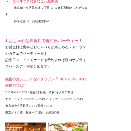
カラオケまねきねこ八重洲店
　　　東京都中央区日本橋 ２丁目 ３−１８ 江間忠さくらビル６
Ｆ
　　　持ち込みOK・高校生室料０円
4. おしゃれな飲食店で誕生日パーティー！
お誕生日は食事とおしゃべりが楽しめるレストラン
やカフェでパーティーを！
記念日メニューでケーキも予約すれば店内サプライ
ズバースデーが楽しめます。
銀座のカジュアルなイタリアン「THE ITALIAN STYLE 
銀座2丁目店」
THE ITALIAN STYLE 銀座2丁目店　洋食/イタリア料理
予算　ランチ 2,000円〜2,999円 ／ ディナー 
6,000円〜7,999円
東京都中央区銀座2-3-18 高考ビル 1F
東京メトロ線　銀座一丁目駅　約徒歩2
分