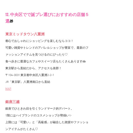
12. 中央区でで誕プレ選びにおすすめの店舗５
選
🎁
東京ミッドタウン八重洲
都心でおしゃれにショッピングを楽しむならココ！
可愛い雑貨やトレンドのアパレルショップが豊富で、最新のフ
ァッションアイテムを見つけるのにぴったり♡
食べ歩きに最適なカフェやスイーツ店もたくさんあります🍰
東京駅から直結だから、アクセスも抜群！
〒104-0031 東京都中央区八重洲2-2-1
JR「東京駅」八重洲南口から直結
MAP
銀座三越
銀座でひときわ目を引くランドマーク的デパート。
1階にはハイブランドのコスメショップが勢揃い✨
上階には「可愛い」と「高級感」が融合した雑貨やファッショ
ンアイテムがたくさん♡