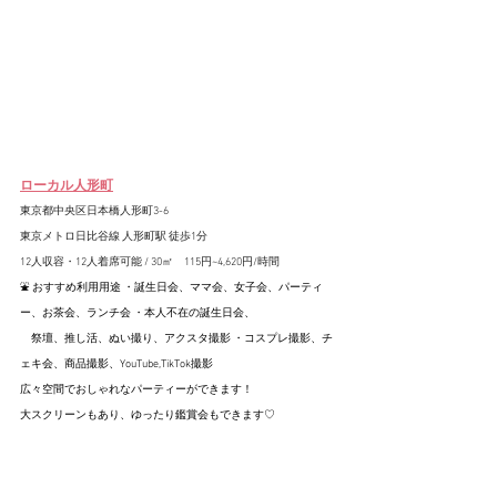
ローカル人形町
東京都中央区日本橋人形町3-6
東京メトロ日比谷線 人形町駅 徒歩1分
12人収容・12人着席可能 / 30㎡　
115円~4,620円/時間　
⛲️ おすすめ利用用途 ・誕生日会、ママ会、女子会、パーティ
ー、お茶会、ランチ会 ・本人不在の誕生日会、
　祭壇、推し活、ぬい撮り、アクスタ撮影 ・コスプレ撮影、チ
ェキ会、商品撮影、YouTube,TikTok撮影
広々空間でおしゃれなパーティーができます！
大スクリーンもあり、ゆったり鑑賞会もできます♡