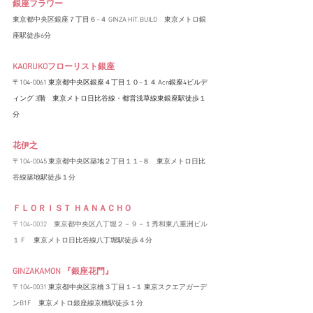
銀座フラワー
東京都中央区銀座７丁目６−４ GINZA HIT. BUILD　東京メトロ銀
座駅徒歩6分
KAORUKOフローリスト銀座
〒104-0061 東京都中央区銀座４丁目１０−１４ Acn銀座4ビルデ
ィング 3階　東京メトロ日比谷線・都営浅草線東銀座駅徒歩１
分
花伊之
〒104-0045 東京都中央区築地２丁目１１−８　東京メトロ日比
谷線築地駅徒歩１分
ＦＬＯＲＩＳＴ ＨＡＮＡＣＨＯ
〒104-0032　東京都中央区八丁堀２－９－１秀和東八重洲ビル
１Ｆ　
東京メトロ日比谷線八丁堀駅徒歩４分
GINZAKAMON 『銀座花門』
〒104-0031 東京都中央区京橋３丁目１−１ 東京スクエアガーデ
ンB1F　東京メトロ銀座線京橋駅徒歩１分