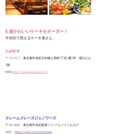
5. 超かわいいケーキをオーダー！
中央区で買えるケーキ屋さん
たがやす
〒103-0013　
東京都中央区日本橋人形町2丁目2番3号　堀口ビル
1階
WEB 
https://tagayasu-shop.com/
クレームフレーズジェノワーズ
〒104-0061　東京都中央区銀座3-12-17 ヒノトリビル1F
WEB　
https://ginza-cfg.com/#-shop