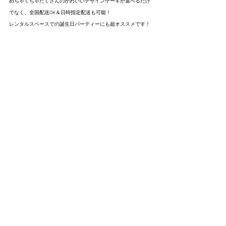
めちゃくちゃたくさんのかわいいデザインケーキが選べるだけ
でなく、全国配送OK＆日時指定配送も可能！
レンタルスペースでの誕生日パーティーにも超オススメです！