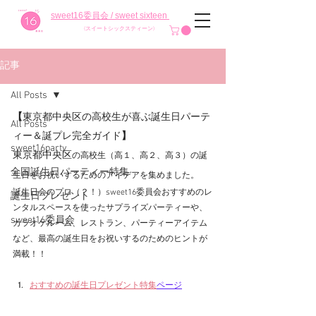
sweet16委員会 / sweet sixteen
(スイートシックスティーン)
記事
All Posts
【
東京都中央区の高校生が喜ぶ誕生日パーテ
All Posts
ィー＆誕プレ完全ガイド
】
sweet16party
東京都中央区
の高校生（高１、高２、高３）の誕
全国誕生日パーティー特集
生日をお祝いするためのアイデアを集めました。
誕生日会のプロ（？！）sweet16委員会おすすめのレ
誕生日プレゼント
ンタルスペースを使ったサプライズパーティーや、
sweet16委員会
カラオケルーム、レストラン、パーティーアイテム
など、最高の誕生日をお祝いするのためのヒントが
満載！！
おすすめの誕生日プレゼント特集
ページ