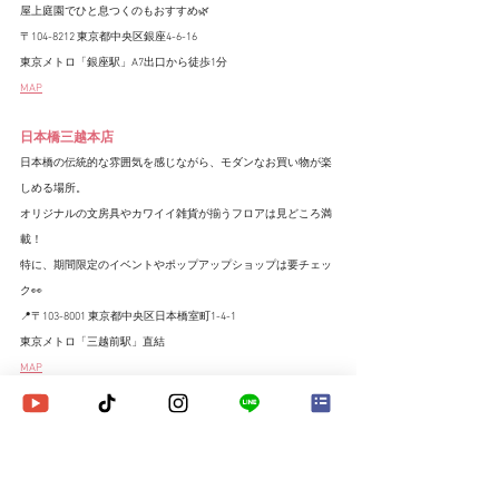
屋上庭園でひと息つくのもおすすめ🌿
〒104-8212 東京都中央区銀座4-6-16
東京メトロ「銀座駅」A7出口から徒歩1分
MAP
日本橋三越本店
日本橋の伝統的な雰囲気を感じながら、モダンなお買い物が楽
しめる場所。
オリジナルの文房具やカワイイ雑貨が揃うフロアは見どころ満
載！
特に、期間限定のイベントやポップアップショップは要チェッ
ク👀
📍〒103-8001 東京都中央区日本橋室町1-4-1
東京メトロ「三越前駅」直結
MAP
✨⬇️sweet16委員会のイチオシ！⬇️✨
コレド室町
おしゃれ女子たちの新定番スポット！
伝統的な和雑貨から最新トレンドのアイテムまで、幅広い商品