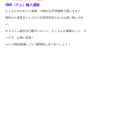
TEMU（テム）輸入通販
たくさんのかわいい装飾・小物がお手頃価格で揃います☆
海外から直送サイトだけど日本語対応だからお買い物しやす
い。
オススメ→誕生日の数字バルーン、たくさんの風船セット、テ
ィアラ、お揃い衣装！
temuで商品検索して2-3週間前にオーダーしよう！