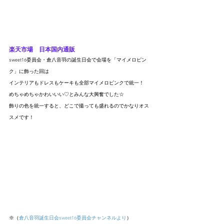
楽天市場
　日本国内通販
sweet16委員会・倉八音羽の誕生日会で会場を「マイメロピン
ク」に飾った回は
インテリアもドレスもケーキも全部マイメロピンクで統一！
めちゃめちゃかわいいい♡とみんな大興奮でした☆
飾りの色を統一すると、どこで撮っても盛れるのでかなりオス
スメです！
※（
倉八音羽誕生日会sweet16委員会チャンネルより
）