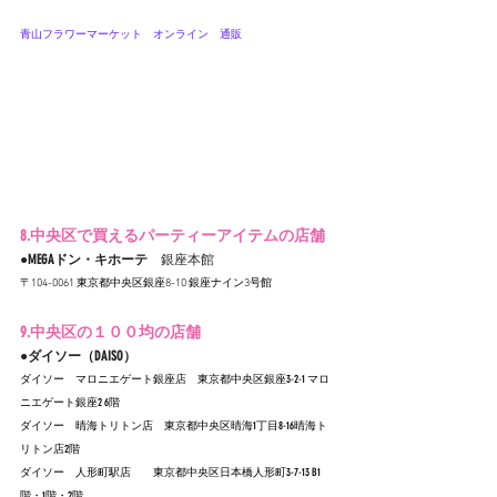
青山フラワーマーケット　オンライン
　通販
8.中央区で買えるパーティーアイテムの店舗
●MEGAドン・キホーテ　
銀座本館
〒104-0061 東京都中央区銀座8-10 銀座ナイン3号館
9.中央区の１００均の店舗
●ダイソー（DAISO）
ダイソー　マロニエゲート銀座店　
東京都中央区銀座3-2-1 マロ
ニエゲート銀座2 6階
ダイソー　晴海トリトン店　
東京都中央区晴海1丁目8-16晴海ト
リトン店2階
ダイソー　人形町駅店　　
東京都中央区日本橋人形町3-7-13 B1
階・1階・2階