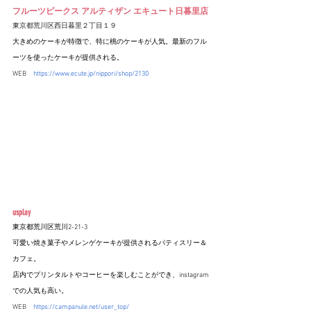
フルーツピークス アルティザン エキュート日暮里店
東京都荒川区西日暮里２丁目１９
大きめのケーキが特徴で、特に桃のケーキが人気。最新のフル
ーツを使ったケーキが提供される。
WEB　
https://www.ecute.jp/nippori/shop/2130
usplay
東京都荒川区荒川2-21-3
可愛い焼き菓子やメレンゲケーキが提供されるパティスリー＆
カフェ。
店内でプリンタルトやコーヒーを楽しむことができ、instagram
での人気も高い。
WEB　
https://campanule.net/user_top/