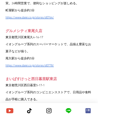
実。24時間営業で、便利なショッピングが楽しめる。
町屋駅から徒歩約3分
https://www.daiei.co.jp/stores/d0764/
グルメシティ東尾久店
東京都荒川区東尾久4-16-17
イオングループ系列のスーパーマーケットで、品揃え豊富なお
菓子などが揃う。
尾久駅から徒歩約5分
https://www.daiei.co.jp/stores/d0778/
まいばすけっと西日暮里駅東店
東京都荒川区西日暮里5-17-1
イオングループ系列のコンビニエンスストアで、日用品や食料
品が手軽に購入できる。
西日暮里駅から徒歩約1分
https://www.aeon.com/store/list/専門店小型/まいばすけっと/関
東地方/東京都/まいばすけっと西日暮里駅東店/