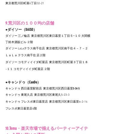
東京都荒川区町屋6丁目32-21
9.荒川区の１００均の店舗
●ダイソー（DAISO）
ダイソー 三ノ輪店  東京都荒川区東日暮里１丁目５−１０ 大関横
丁鈴木酒販ビル ２階
ダイソー LaLaテラス南千住店  東京都荒川区南千住４－７－２
ＬａＬａ テラス南千住 店２階
ダイソー コモディイイダ町屋店  東京都荒川区町屋３丁目１８
−１１ コモディイイダ町屋店 ２階
●キャンドゥ（CanDo）
キャンドゥ 西日暮里駅前店  東京都荒川区西日暮里5-34-5
キャンドゥ 東尾久店  東京都荒川区東尾久5-23-3
キャンドゥ フレスポ東日暮里店  東京都荒川区東日暮里6-2-14 
フレスポ東日暮里店4階
10.Temu・楽天市場で揃えるパーティーアイテ