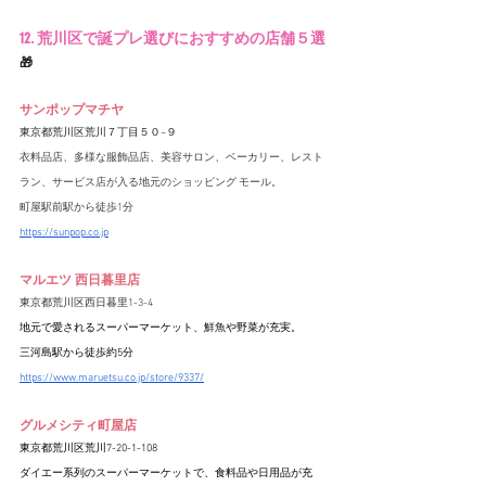
12. 荒川区で誕プレ選びにおすすめの店舗５選
🎁
サンポップマチヤ
東京都荒川区荒川７丁目５０−９
衣料品店、多様な服飾品店、美容サロン、ベーカリー、レスト
ラン、サービス店が入る地元のショッピング モール。
町屋駅前駅から徒歩1分
https://sunpop.co.jp
マルエツ 西日暮里店
東京都荒川区西日暮里1-3-4
地元で愛されるスーパーマーケット、鮮魚や野菜が充実。
三河島駅から徒歩約5分
https://www.maruetsu.co.jp/store/9337/
グルメシティ町屋店
東京都荒川区荒川7-20-1-108
ダイエー系列のスーパーマーケットで、食料品や日用品が充