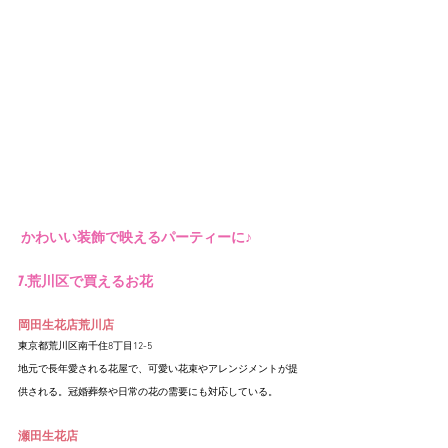
 かわいい装飾で映えるパーティーに♪
7.荒川区で買えるお花
岡田生花店荒川店
東京都荒川区南千住8丁目12-5
地元で長年愛される花屋で、可愛い花束やアレンジメントが提
供される。冠婚葬祭や日常の花の需要にも対応している。
瀬田生花店