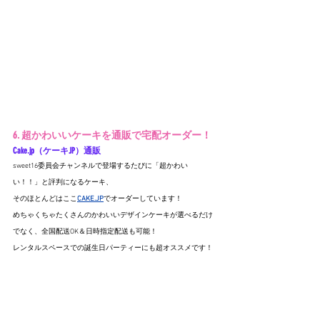
6. 超かわいいケーキを通販で宅配オーダー！
Cake.jp
（ケーキJP）通販
sweet16委員会チャンネルで登場するたびに「超かわい
い！！」と評判になるケーキ、
そのほとんどはここ
CAKE.JP
でオーダーしています！
めちゃくちゃたくさんのかわいいデザインケーキが選べるだけ
でなく、全国配送OK＆日時指定配送も可能！
レンタルスペースでの誕生日パーティーにも超オススメです！