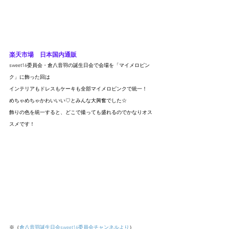
楽天市場
　日本国内通販
sweet16委員会・倉八音羽の誕生日会で会場を「マイメロピン
ク」に飾った回は
インテリアもドレスもケーキも全部マイメロピンクで統一！
めちゃめちゃかわいいい♡とみんな大興奮でした☆
飾りの色を統一すると、どこで撮っても盛れるのでかなりオス
スメです！
※（
倉八音羽誕生日会sweet16委員会チャンネルより
）