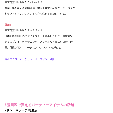
東京都荒川区西尾久
５−１４−１２
創業60年を超える老舗花屋。地元を愛する花屋として、様々な
花ギフトやアレンジメントを心を込めて作成している。
花jun
東京都荒川区西尾久
７－２５－９
日本花職杯2013のファイナリストを輩出した店で、冠婚葬祭、
ディスプレイ、ガーデニング、スクールなど幅広い分野で活
動。可愛い花やユニークなアレンジメントが魅力。
青山フラワーマーケット　オンライン
　通販
8.荒川区で買えるパーティーアイテムの店舗
●
ドン・キホーテ 町屋店