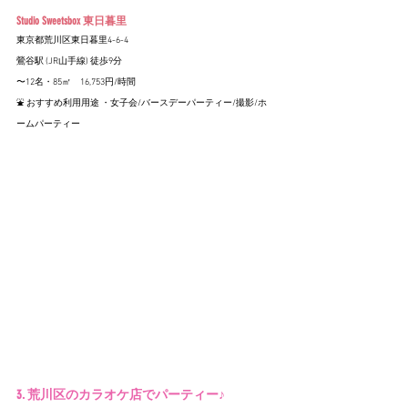
Studio Sweetsbox 東日暮里
東京都荒川区東日暮里4-6-4
鶯谷駅 (JR山手線) 徒歩9分
〜12名・85㎡　16,753円/時間
⛲️ おすすめ利用用途 ・女子会/バースデーパーティー/撮影/ホ
ームパーティー
3. 荒川区のカラオケ店でパーティー♪