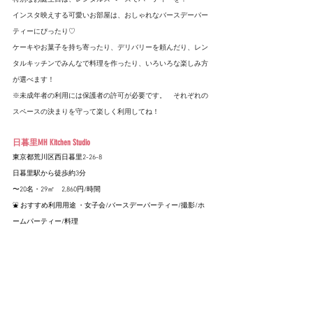
インスタ映えする可愛いお部屋は、おしゃれなバースデーパー
ティーにぴったり♡
ケーキやお菓子を持ち寄ったり、デリバリーを頼んだり、レン
タルキッチンでみんなで料理を作ったり、いろいろな楽しみ方
が選べます！
※未成年者の利用には保護者の許可が必要です。　それぞれの
スペースの決まりを守って楽しく利用してね！
日暮里MH Kitchen Studio
東京都荒川区西日暮里2-26-8
日暮里駅から徒歩約3分
〜20名・29㎡　2,860円/時間
⛲️ おすすめ利用用途 ・女子会/バースデーパーティー/撮影/ホ
ームパーティー/料理