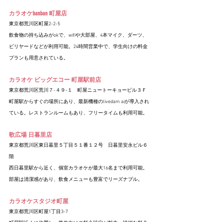
カラオケbanban 町屋店
東京都荒川区町屋2-2-5
飲食物の持ち込みがokで、wifiや大部屋、4本マイク、ダーツ、
ビリヤードなどが利用可能。24時間営業中で、学生向けの料金
プランも用意されている。
カラオケ ビッグエコー 町屋駅前店
東京都荒川区荒川７-４９-１　町屋ニュートーキョービル３Ｆ
町屋駅からすぐの場所にあり、最新機種のlivedam aiが導入され
ている。レストランルームもあり、フリータイムも利用可能。
歌広場 日暮里店
東京都荒川区東日暮里５丁目５１番１２号　日暮里安永ビル６
階
西日暮里駅から近く、個室カラオケが最大16名まで利用可能。
部屋は清潔感があり、飲食メニューも豊富でリーズナブル。
カラオケスタジオ町屋
東京都荒川区町屋1丁目3-7