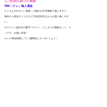
ム♪全国お届けの通販
TEMU（テム）輸入通販
たくさんのかわいい装飾・小物がお手頃価格で揃います☆
海外から直送サイトだけど日本語対応だからお買い物しやす
い。
オススメ→誕生日の数字バルーン、たくさんの風船セット、テ
ィアラ、お揃い衣装！
temuで商品検索して2-3週間前にオーダーしよう！