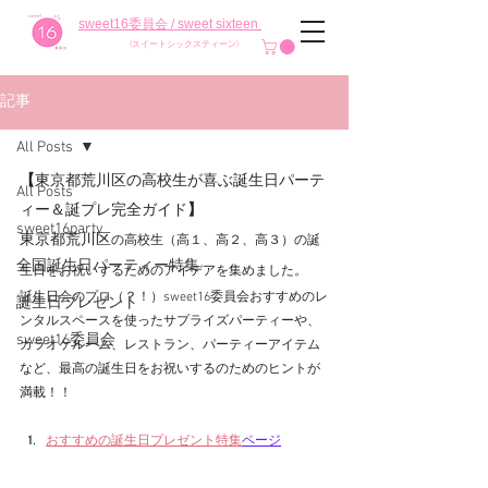
sweet16委員会 / sweet sixteen
(スイートシックスティーン)
記事
All Posts
【
東京都荒川区の高校生が喜ぶ誕生日パーテ
All Posts
ィー＆誕プレ完全ガイド
】
sweet16party
東京都荒川区
の高校生（高１、高２、高３）の誕
全国誕生日パーティー特集
生日をお祝いするためのアイデアを集めました。
誕生日会のプロ（？！）sweet16委員会おすすめのレ
誕生日プレゼント
ンタルスペースを使ったサプライズパーティーや、
sweet16委員会
カラオケルーム、レストラン、パーティーアイテム
など、最高の誕生日をお祝いするのためのヒントが
満載！！
おすすめの誕生日プレゼント特集
ページ