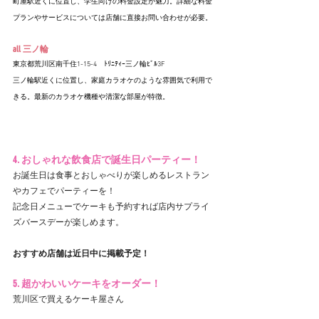
町屋駅近くに位置し、学生向けの料金設定が魅力。詳細な料金
プランやサービスについては店舗に直接お問い合わせが必要。
all 三ノ輪
東京都
荒川区
南千住
1-15-4　ﾄﾘﾆﾃｨｰ三ノ輪ﾋﾞﾙ3F
三ノ輪駅近くに位置し、家庭カラオケのような雰囲気で利用で
きる。最新のカラオケ機種や清潔な部屋が特徴。
4. おしゃれな飲食店で誕生日パーティー！
お誕生日は食事とおしゃべりが楽しめるレストラン
やカフェでパーティーを！
記念日メニューでケーキも予約すれば店内サプライ
ズバースデーが楽しめます。
おすすめ店舗は近日中に掲載予定！
5. 超かわいいケーキをオーダー！
荒川区で買えるケーキ屋さん