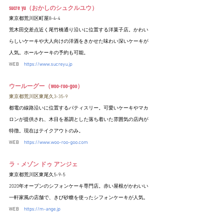
sucre yu（おかしのシュクルユウ）
東京都荒川区町屋8-4-4
荒木田交差点近く尾竹橋通り沿いに位置する洋菓子店。かわい
らしいケーキや大人向けの洋酒をきかせた味わい深いケーキが
人気。ホールケーキの予約も可能。
WEB　
https://www.sucreyu.jp
ウールーグー（woo-roo-goo）
東京都荒川区東尾久3-35-9
都電の線路沿いに位置するパティスリー。可愛いケーキやマカ
ロンが提供され、木目を基調とした落ち着いた雰囲気の店内が
特徴。現在はテイクアウトのみ。
WEB　
https://www.woo-roo-goo.com
ラ・メゾン ドゥ アンジェ
東京都荒川区東尾久5-9-5
2020年オープンのシフォンケーキ専門店。赤い屋根がかわいい
一軒家風の店舗で、きび砂糖を使ったシフォンケーキが人気。
WEB　
https://m-ange.jp