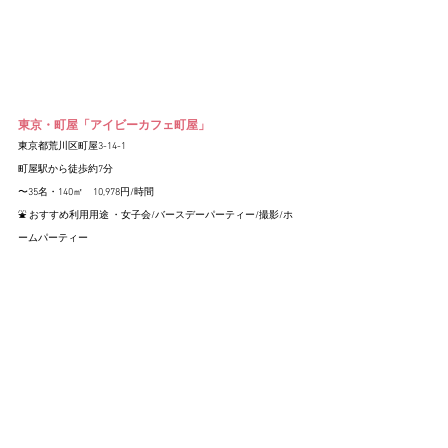
東京・町屋「アイビーカフェ町屋」
東京都荒川区町屋3-14-1
町屋駅から徒歩約7分
〜35名・140㎡　10,978円/時間
⛲️ おすすめ利用用途 ・女子会/バースデーパーティー/撮影/ホ
ームパーティー