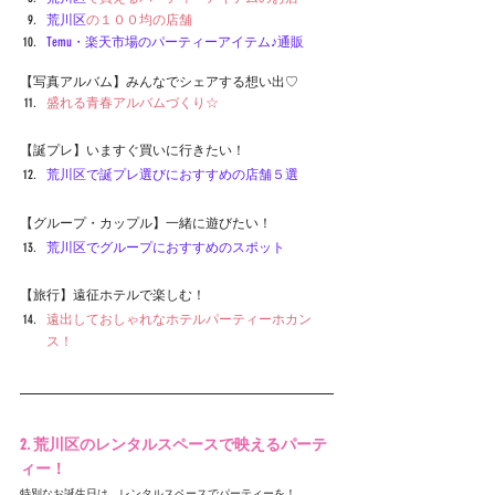
荒川区
の１００均の店舗
Temu・楽天市場のパーティーアイテム♪通販
【写真アルバム】みんなでシェアする想い出♡
盛れる青春アルバムづくり☆
【誕プレ】いますぐ買いに行きたい！
荒川区
で誕プレ選びにおすすめの店舗５選
【グループ・カップル】一緒に遊びたい！
荒川区
でグループにおすすめのスポット
【旅行】遠征ホテルで楽しむ！
遠出しておしゃれなホテルパーティーホカン
ス！
2. 荒川区のレンタルスペースで映えるパーテ
ィー！
特別なお誕生日は、レンタルスペースでパーティーを！