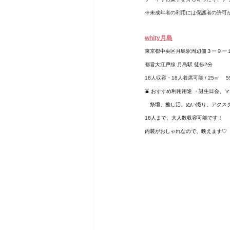
※未成年者の利用には保護者の許可
whity月島
東京都中央区月島駅周辺佃３ー９ー
都営大江戸線 月島駅 徒歩2分
18人収容・18人着席可能 / 25㎡ 
　5
⛲️ おすすめ利用用途 ・誕生日会
　祭壇、推し活、ぬい撮り、アクスタ撮影
18人まで、大人数収容可能です！
内装がおしゃれなので、映えます♡