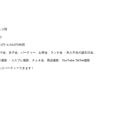
ル３階
分
21円~4,504円/時間
、ママ会、女子会、パーティー、お茶会、ランチ会 ・本人不在の誕生日会、
 ・コスプレ撮影、チェキ会、商品撮影、YouTube,TikTok撮影
たりパーティーできます！