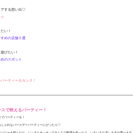
ェアする想い出♡
り☆
きたい！
すすめの店舗５選
に遊びたい！
すめのスポット
！
ルパーティーホカンス！
ペースで映えるパーティー！
スでパーティーを！
おしゃれなバースデーパーティーにぴったり♡
リバリーを頼んだり、レンタルキッチンでみんなで料理を作ったり、いろいろな楽しみ方が選べます