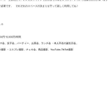
が必要です。　それぞれのスペースの決まりを守って楽しく利用してね！
１０
54円~6,930円/時間
、ママ会、女子会、パーティー、お茶会、ランチ会 ・本人不在の誕生日会、
 ・コスプレ撮影、チェキ会、商品撮影、YouTube,TikTok撮影