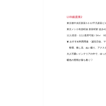
LVB銀座東2
東京都中央区新富2-2-12平凡新富ビ
東京メトロ有楽町線 新富町駅 徒歩4
12人収容・12人着席可能 / 34㎡　
9
⛲️ おすすめ利用用途 ・誕生日会
　祭壇、推し活、ぬい撮り、アクスタ撮影
大人可愛いインテリアの中で、ゆっ
暖色の照明が落ち着く♡