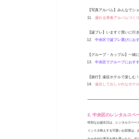
【写真アルバム】みんなでシ
盛れる青春アルバムづく
【誕プレ】いますぐ買いに行
中央区で誕プレ選びにお
【グループ・カップル】一緒
中央区
でグループにおす
【旅行】遠征ホテルで楽しむ
遠出しておしゃれなホテ
2. 中央区のレンタルス
特別なお誕生日は、レンタルスペー
インスタ映えする可愛いお部屋は、
ケーキやお菓子を持ち寄ったり、デ