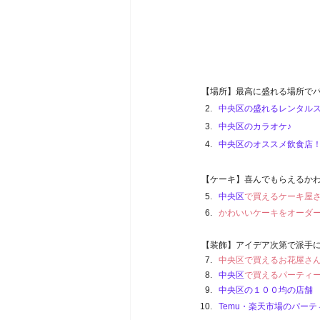
【場所】最高に盛れる場所で
中央区
の盛れるレンタル
中央区
の
カラオケ♪
中央区
のオススメ飲食店
【ケーキ】喜んでもらえるか
中央区
で買えるケーキ屋
かわいいケーキをオーダ
【装飾】アイデア次第で派手
中央区で買えるお花屋さ
中央区
で買えるパーティ
中央区
の１００均の店舗
Temu・楽天市場のパーテ