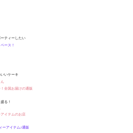
パーティーしたい
スペース！
！
わいいケーキ
さん
ー！全国お届けの通販
に盛る！
ん　
ーアイテムのお店
ィーアイテム♪通販