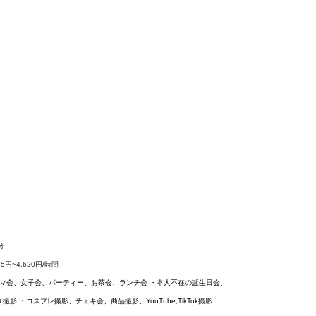
分
15円~4,620円/時間　
、ママ会、女子会、パーティー、お茶会、ランチ会 ・本人不在の誕生日会、
 ・コスプレ撮影、チェキ会、商品撮影、YouTube,TikTok撮影