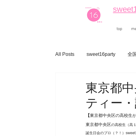
sweet
top
m
All Posts
sweet16party
全
東京都中
ティー・
【
東京都中央区の高校生
東京都中央区
の高校生（高
誕生日会のプロ（？！）swe