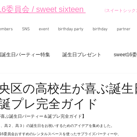
16委員会 / sweet sixteen
(スイートシック
embers
SNS
event
birthday party
birthday
partner
国誕生日パーティー特集
誕生日プレゼント
sweet16
央区の高校生が喜ぶ誕生
誕プレ完全ガイド
が喜ぶ誕生日パーティー＆誕プレ完全ガイド
】
１、高２、高３）の誕生日をお祝いするためのアイデアを集めました。
et16委員会おすすめのレンタルスペースを使ったサプライズパーティーや、