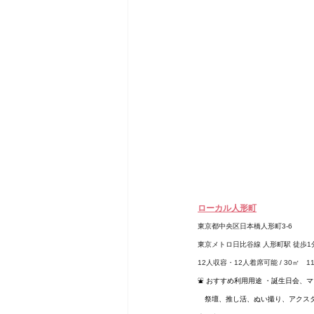
ローカル人形町
東京都中央区日本橋人形町3-6
東京メトロ日比谷線 人形町駅 徒歩1
12人収容・12人着席可能 / 30㎡　
1
⛲️ おすすめ利用用途 ・誕生日会
　祭壇、推し活、ぬい撮り、アクスタ撮影